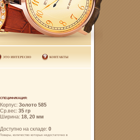
ЭТО ИНТЕРЕСНО
КОНТАКТЫ
СПЕЦИФИКАЦИЯ:
Корпус:
Золото 585
Ср.вес:
35 гр
Ширина:
18, 20 мм
Доступно на складе:
0
Товары, количество которых недостаточно в