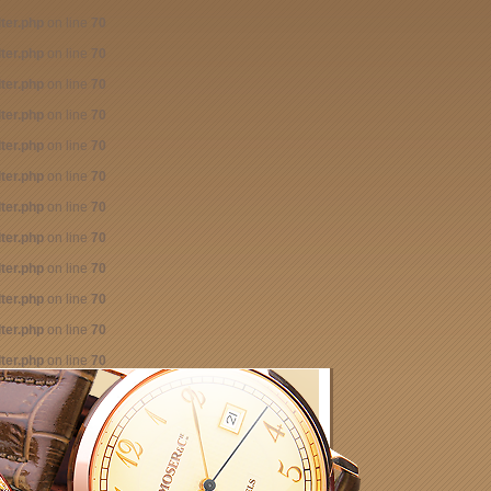
lter.php
on line
70
lter.php
on line
70
lter.php
on line
70
lter.php
on line
70
lter.php
on line
70
lter.php
on line
70
lter.php
on line
70
lter.php
on line
70
lter.php
on line
70
lter.php
on line
70
lter.php
on line
70
lter.php
on line
70