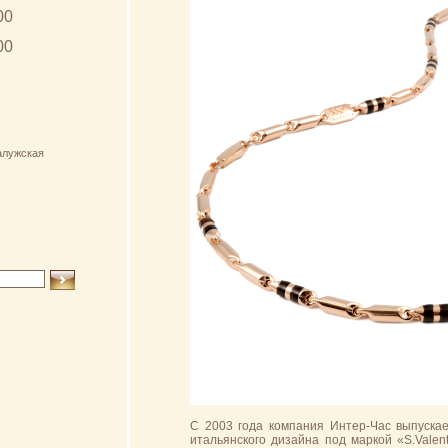
00
00
Калужская
С 2003 года компания Интер-Час выпуска
итальянского дизайна под маркой «
S.Valen