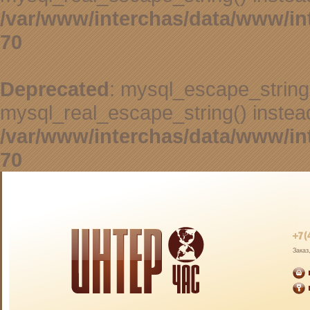
/var/www/interchas/data/www/inter
70
Deprecated
: mysql_escape_string(
mysql_real_escape_string() instead
/var/www/interchas/data/www/inter
70
Заказ