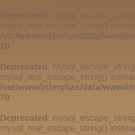
Deprecated
: mysql_escape_string(
mysql_real_escape_string() instead
/var/www/interchas/data/www/inter
70
Deprecated
: mysql_escape_string(
mysql_real_escape_string() instead
/var/www/interchas/data/www/inter
70
Deprecated
: mysql_escape_string(
mysql_real_escape_string() instead